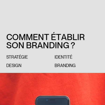
C
O
M
M
E
N
T
É
T
A
B
L
I
R
S
O
N
B
R
A
N
D
I
N
G
?
STRATÉGIE
IDENTITÉ
DESIGN
BRANDING