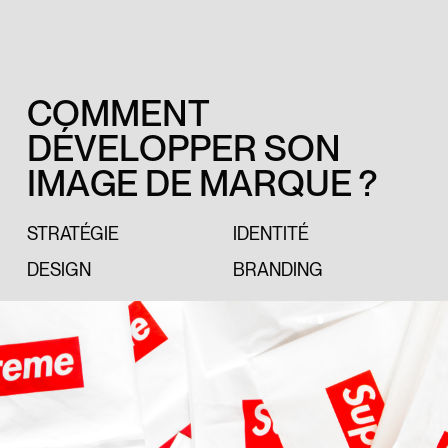
C
O
M
M
E
N
T
D
É
V
E
L
O
P
P
E
R
S
O
N
I
M
A
G
E
D
E
M
A
R
Q
U
E
?
STRATÉGIE
IDENTITÉ
DESIGN
BRANDING