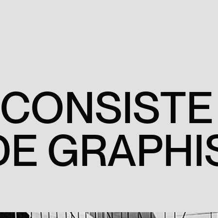
C
O
N
S
I
S
T
E
D
E
G
R
A
P
H
I