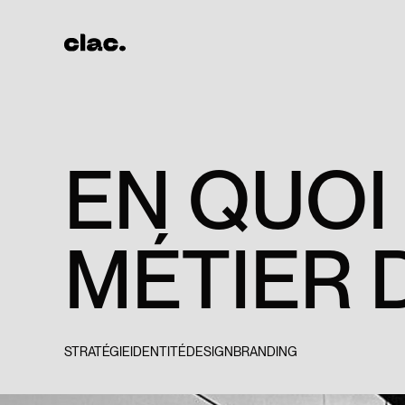
E
N
Q
U
O
I
M
É
T
I
E
R
STRATÉGIE
IDENTITÉ
DESIGN
BRANDING