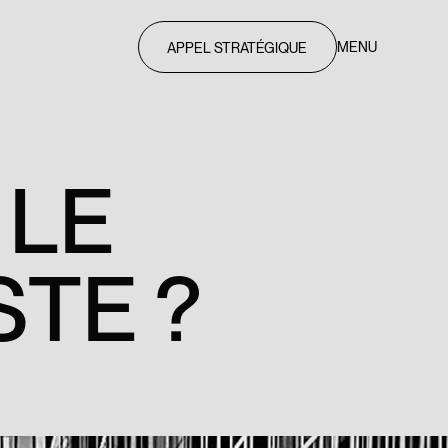
MENU
APPEL STRATÉGIQUE
L
E
S
T
E
?